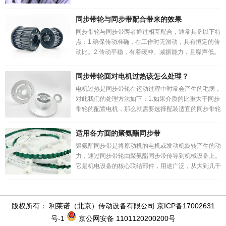
带不可被划伤，以免造成早期损坏。要避免与化学品，
如强氧化性酸，如浓硫酸等接触。4.尽量避免...
同步带轮与同步带配合带来的效果
同步带轮与同步带两者通过相互配合，通常具备以下特
点：1.确保传动准确，在工作时无滑动，具有恒定的传
动比。2.传动平稳，有着缓冲、减振能力，且噪声低。
3.传动效率高，一般在0.98，有明显的节能效果。4.维
护保养方便，不需要润滑，维护费用低。...
同步带轮面对电机过热该怎么处理？
电机过热是同步带轮在运动过程中时常会产生的毛病，
对此我们的处理方法如下：1.如果介质的比重大于同步
带轮的配置电机，那么就需要选择配装适宜的同步带轮
用电机。2.如果填料压盖压的过牢或者是机械密封弹簧
调节得过紧，那么应对压盖或者是机械密封的弹簧...
适用各方面的聚氨酯同步带
聚氨酯同步带是将原动机的电机或发动机旋转产生的动
力，通过同步带轮由聚氨酯同步带传导到机械设备上。
它是机电设备的核心联结部件，用途广泛，从大到几千
千瓦的巨型电机，小到不足一个千瓦的微型电机，甚至
包括家电、计算机、机器人等精密机械在内都离不开
同...
版权所有： 利莱诺（北京）传动设备有限公司
京ICP备17002631
号-1
京公网安备 1101120200200号